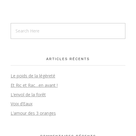
Enfants – Contes & Oralité
CONTACT
Adultes – Vers une parole vivante
Adultes – Contes & Musicalité de la parole
ARTICLES RÉCENTS
Professionnels – Corps & Voix
Le poids de la légèreté
Et Ric et Rac…en avant !
L’envol de la forêt
Voix d’Eaux
L’amour des 3 oranges