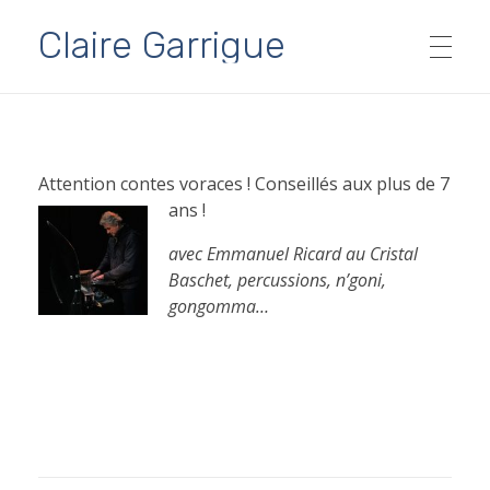
Claire Garrigue
SPECTACLES
Attention contes voraces ! Conseillés aux plus de 7
ans !
Ados & Adultes
AGENDA
avec Emmanuel Ricard au Cristal
Tout public
Baschet, percussions, n’goni,
PARTENAIRES
gongomma…
Jeune public dès 5 ans
Contes à partager…
MÉDIAS
Archives
FORMATIONS