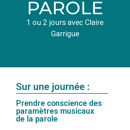
PAROLE
1 ou 2 jours avec Claire
Enfants – Contes & Oralité
CONTACT
Garrigue
Adultes – Vers une parole vivante
Adultes – Contes & Musicalité de la parole
Professionnels – Corps & Voix
Sur une journée :
Prendre conscience des
paramètres musicaux
de la parole