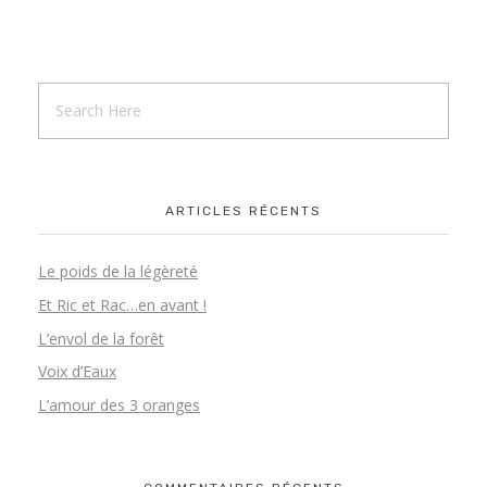
Enfants – Contes & Oralité
CONTACT
Adultes – Vers une parole vivante
Adultes – Contes & Musicalité de la parole
ARTICLES RÉCENTS
Professionnels – Corps & Voix
Le poids de la légèreté
Et Ric et Rac…en avant !
L’envol de la forêt
Voix d’Eaux
L’amour des 3 oranges