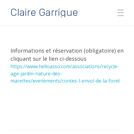
Claire Garrigue
SPECTACLES
Informations et réservation (obligatoire) en
Ados & Adultes
AGENDA
cliquant sur le lien ci-dessous
https://www.helloasso.com/associations/recycle-
Tout public
age-jardin-nature-des-
marettes/evenements/contes-l-envol-de-la-foret
PARTENAIRES
Jeune public dès 5 ans
Contes à partager…
MÉDIAS
Archives
FORMATIONS