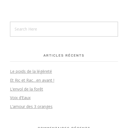
Enfants – Contes & Oralité
CONTACT
Adultes – Vers une parole vivante
Adultes – Contes & Musicalité de la parole
ARTICLES RÉCENTS
Professionnels – Corps & Voix
Le poids de la légèreté
Et Ric et Rac…en avant !
L’envol de la forêt
Voix d’Eaux
L’amour des 3 oranges