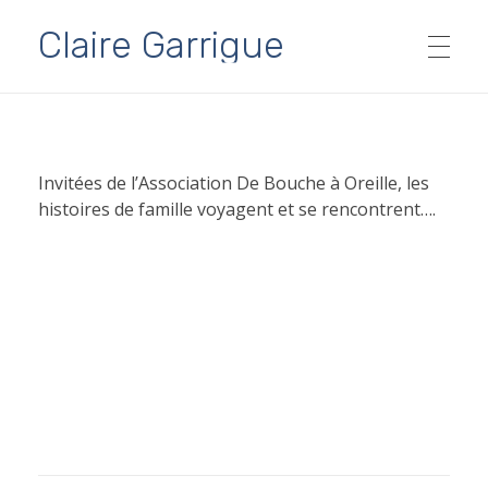
Claire Garrigue
SPECTACLES
Invitées de l’Association De Bouche à Oreille, les
histoires de famille voyagent et se rencontrent….
Ados & Adultes
AGENDA
Tout public
PARTENAIRES
Jeune public dès 5 ans
Contes à partager…
MÉDIAS
Archives
FORMATIONS