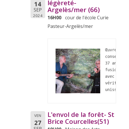
légèreté-
14
Argelès/mer (66)
SEP
2024
16H00
cour de l'école Curie
Pasteur-Argelès/mer
Œuvre poét
conservate
37 ans et 
fusion per
avec notre
véritables
unissent t
L'envol de la forêt- St
VEN
Brice Courcelles(51)
27
SEP