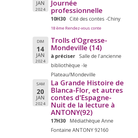
Journée
JAN
professionnelle
2024
10H30
Cité des contes -Chiny
Enfants – Contes & Oralité
CONTACT
18 ème Rendez-vous conte
Trolls d'Ogresse-
Adultes – Vers une parole vivante
DIM
Mondeville (14)
14
Adultes – Contes & Musicalité de la parole
JAN
à préciser
Salle de l'ancienne
2024
bibliothèque -le
Professionnels – Corps & Voix
Plateau/Mondeville
La Grande Histoire de
SAM
Blanca-Flor, et autres
20
contes d'Espagne-
JAN
Nuit de la lecture à
2024
ANTONY(92)
17H30
Médiathèque Anne
Fontaine ANTONY 92160