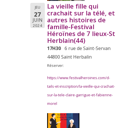
La vieille fille qui
JEU
crachait sur la télé, et
27
autres histoires de
JUIN
famille-Festival
2024
Héroïnes de 7 lieux-St
Herblain(44)
17H30
6 rue de Saint-Servan
44800 Saint Herbalin
Réserver:
https://www.festivalheroines.com/d-
tails-et-inscription/la-vieille-qui-crachait-
sur-la-tele-claire-garrigue-et-fabienne-
morel