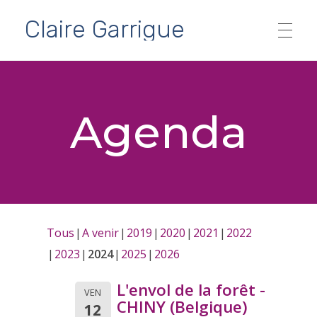
Claire Garrigue
SPECTACLES
Agenda
Ados & Adultes
AGENDA
Tout public
PARTENAIRES
Jeune public dès 5 ans
Contes à partager…
Tous
A venir
2019
2020
2021
2022
2023
2024
2025
2026
MÉDIAS
Archives
L'envol de la forêt -
VEN
CHINY (Belgique)
12
FORMATIONS