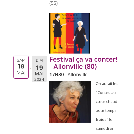
(95)
Festival ça va conter!
DIM
SAM
- Allonville (80)
18
19
MAI
MAI
17H30
Allonville
2024
On aurait les
"Contes au
cœur chaud
pour temps
froids" le
samedi en