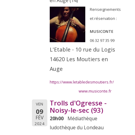
en Auge (14)
Renseignements
et réservation :
MUSICONTE
06 32 97 35 99
L'
Etable
- 10 rue du Logis
14620 Les Moutiers en
Auge
https://www.letabledesmoutiers.fr/
www.musiconte.fr
Trolls d'Ogresse -
VEN
Noisy-le-sec (93)
09
FÉV
20h00
Médiathèque
2024
ludothèque du Londeau