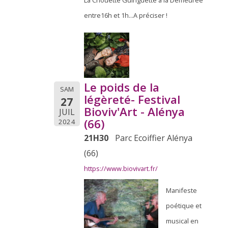
La Chouette Guinguette à la Demeurée
entre16h et 1h...A préciser !
Le poids de la
SAM
légèreté- Festival
27
Bioviv'Art - Alénya
JUIL
(66)
2024
21H30
Parc Ecoiffier Alénya
(66)
https://www.biovivart.fr/
Manifeste
poétique et
musical en