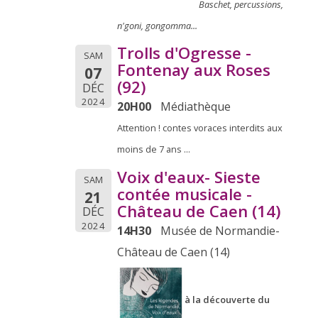
Baschet, percussions,
n'goni, gongomma...
Trolls d'Ogresse -
SAM
Fontenay aux Roses
07
(92)
DÉC
2024
20H00
Médiathèque
Attention ! contes voraces interdits aux
moins de 7 ans ...
Voix d'eaux- Sieste
SAM
contée musicale -
21
Château de Caen (14)
DÉC
2024
14H30
Musée de Normandie-
Château de Caen (14)
à la découverte du