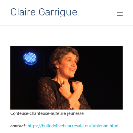
Claire Garrigue
SPECTACLES
Ados & Adultes
AGENDA
Tout public
PARTENAIRES
Jeune public dès 5 ans
Contes à partager…
MÉDIAS
Archives
Conteuse-chanteuse-auteure jeunesse
contact:
https://huiledolivebeurresale.eu/fabienne.html
FORMATIONS