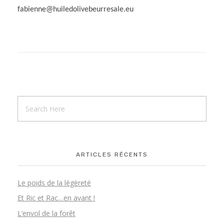
fabienne@huiledolivebeurresale.eu
Enfants – Contes & Oralité
CONTACT
Adultes – Vers une parole vivante
Adultes – Contes & Musicalité de la parole
Professionnels – Corps & Voix
ARTICLES RÉCENTS
Le poids de la légèreté
Et Ric et Rac…en avant !
L’envol de la forêt