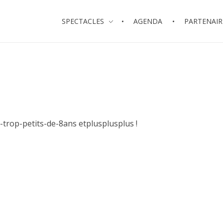
SPECTACLES
AGENDA
PARTENAIR
s-trop-petits-de-8ans etplusplusplus !