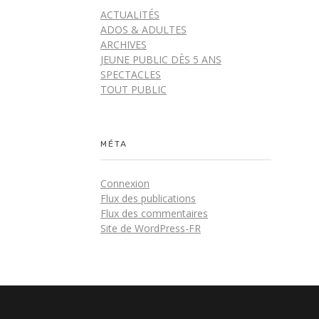
ACTUALITÉS
ADOS & ADULTES
ARCHIVES
JEUNE PUBLIC DÈS 5 ANS
SPECTACLES
TOUT PUBLIC
MÉTA
Connexion
Flux des publications
Flux des commentaires
Site de WordPress-FR