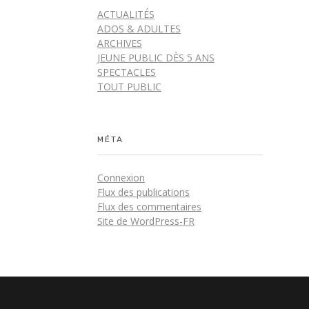
ACTUALITÉS
ADOS & ADULTES
ARCHIVES
JEUNE PUBLIC DÈS 5 ANS
SPECTACLES
TOUT PUBLIC
MÉTA
Connexion
Flux des publications
Flux des commentaires
Site de WordPress-FR